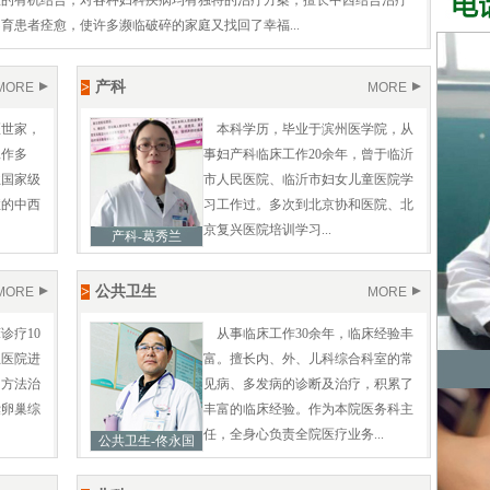
医的有机结合，对各种妇科疾病均有独特的治疗方案，擅长中西结合治疗
育患者痊愈，使许多濒临破碎的家庭又找回了幸福...
>
产科
MORE
MORE
医世家，
本科学历，毕业于滨州医学院，从
工作多
事妇产科临床工作20余年，曾于临沂
业国家级
市人民医院、临沂市妇女儿童医院学
症的中西
习工作过。多次到北京协和医院、北
京复兴医院培训学习...
产科-葛秀兰
>
公共卫生
MORE
MORE
诊疗10
从事临床工作30余年，临床经验丰
立医院进
富。擅长内、外、儿科综合科室的常
的方法治
见病、多发病的诊断及治疗，积累了
囊卵巢综
丰富的临床经验。作为本院医务科主
任，全身心负责全院医疗业务...
公共卫生-佟永国