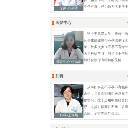
作，精通传统中医与现代西
不孕不育，已为数万名不孕不
专家-刘平秀
>
圆梦中心
毕业于武汉大学，祖传中
从事生殖健康与不孕症诊疗
年，曾多次参加不孕不育专
医学科研学习，对当今不孕
药结合诊疗有独特的见解...
圆梦中心-付磊磊
>
妇科
从事妇科及不不孕不育临床
余年，并多次到省中医及省
修学习，擅于运用中西结合
疗、尤其对排卵性不孕、多
合症、子宫内膜异位症...
妇科-王保然