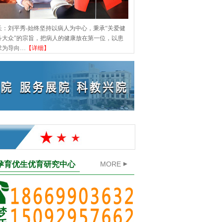
长：刘平秀-始终坚持以病人为中心，秉承“关爱健
务大众”的宗旨，把病人的健康放在第一位，以患
痛分娩有认识误区 无痛分娩仅10% - 2019-12-10
临沂市2017年“关爱老年人，
求为导向…
【详细】
- 2017-10-10
孕育优生优育研究中心
MORE