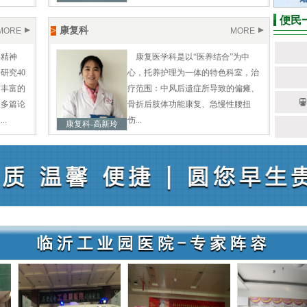
便民
>
康复科
MORE
MORE
事精神
康复医学科是以“医养结合”为中
研究40
心，托养护理为一体的特色科室，治
有丰富的
疗范围：中风后遗症所导致的偏瘫、
表多篇论
骨折后肢体功能康复、急慢性腰扭
.
伤...
康复科-高新玲