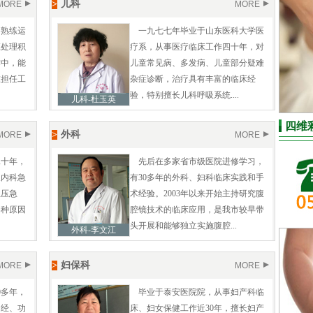
>
儿科
MORE
MORE
，熟练运
一九七七年毕业于山东医科大学医
应处理积
疗系，从事医疗临床工作四十年，对
作中，能
儿童常见病、多发病、儿童部分疑难
在担任工
杂症诊断，治疗具有丰富的临床经
验，特别擅长儿科呼吸系统....
儿科-杜玉英
四维
>
外科
MORE
MORE
二十年，
先后在多家省市级医院进修学习，
长内科急
有30多年的外科、妇科临床实践和手
血压急
术经验。2003年以来开始主持研究腹
各种原因
腔镜技术的临床应用，是我市较早带
头开展和能够独立实施腹腔...
外科-李文江
>
妇保科
MORE
MORE
0多年，
毕业于泰安医院院，从事妇产科临
闭经、功
床、妇女保健工作近30年，擅长妇产