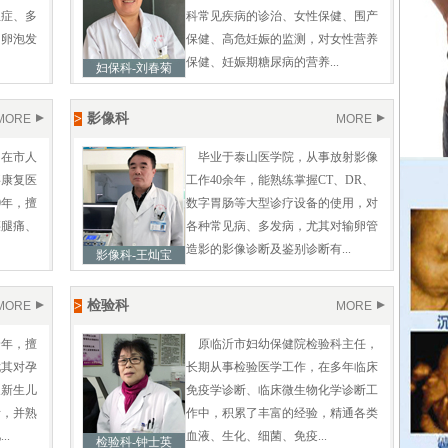
位症、多
科常见疾病的诊治、女性保健、围产
、卵泡发
保健、高危妊娠的监测，对女性营养
保健、妊娠期糖尿病的营养...
妇保科-刘春菊
>
影像科
MORE
MORE
曾在市人
毕业于泰山医学院，从事放射影像
事康复医
工作40余年，能熟练掌握CT、DR、
0年，擅
数字胃肠等大型诊疗设备的使用，对
腰腿痛、
各种常见病、多发病，尤其对输卵管
造影的影像诊断及鉴别诊断有...
影像科-王灿宝
>
检验科
MORE
MORE
余年，擅
原临沂市妇幼保健院检验科主任，
尤其对孕
长期从事检验医学工作，在多年临床
及新生儿
免疫学诊断、临床微生物化学诊断工
断，并熟
作中，积累了丰富的经验，精通各类
.
血液、生化、细菌、免疫...
检验科-钟士英