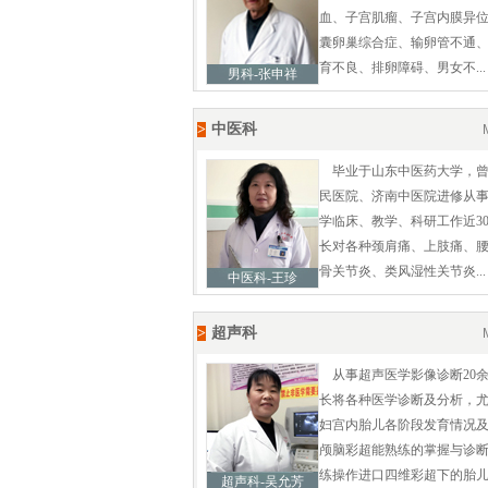
血、子宫肌瘤、子宫内膜异
囊卵巢综合症、输卵管不通
育不良、排卵障碍、男女不...
男科-张申祥
>
中医科
毕业于山东中医药大学，
民医院、济南中医院进修从
学临床、教学、科研工作近3
长对各种颈肩痛、上肢痛、
骨关节炎、类风湿性关节炎...
中医科-王珍
>
超声科
从事超声医学影像诊断20
长将各种医学诊断及分析，
妇宫内胎儿各阶段发育情况
颅脑彩超能熟练的掌握与诊
练操作进口四维彩超下的胎儿..
超声科-吴允芳