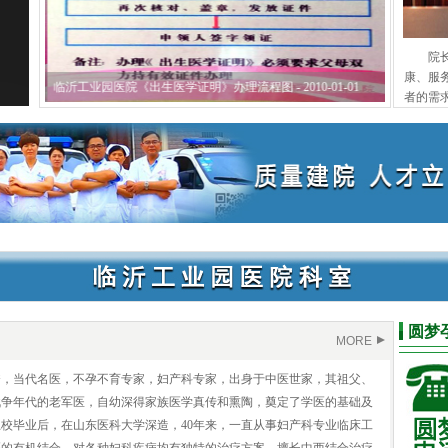
院
康、服
临沂工业园医院《出生医学证明》办理流程图 - 2010-01-01
我国产科对无
者的需
圆梦
MORE
秀，当代名医，不孕不育专家，妇产科专家，出身于中医世家，其祖父、
战争年代的老军医，自幼深得家族医学真传和熏陶，奠定了学医的基础及
校毕业后，在山东医科大学深造，40年来，一直从事妇产科专业临床工