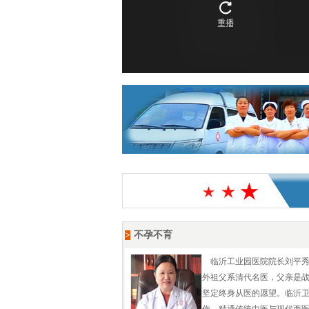
前慰问临沂安康老年养护院
临沂工业园医院《出生医学证明》告知栏 - 2010-01-01
>
不孕不育
临沂工业园医院院长刘平
外祖父系清代名医，父亲是
坚定终身从医的愿望。临沂卫