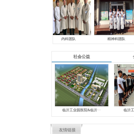
队
内科团队
精神科团队
急救
社会公益
临沂工业园医院&临沂···
临沂工
友情链接