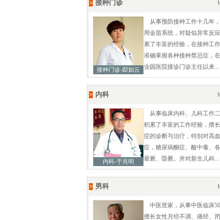
>
接种门诊
从事预防接种工作十几年
用金苗系统，对疑似异常反
累了丰富的经验，在接种工
准确掌握各种接种禁忌症，
业园医院接诊门诊主任以来...
接种门诊-邸如云
>
内科
从事临床内科、儿科工作
积累了丰富的工作经验，擅
症的诊断与治疗，特别对高
症，糖尿病酮症、酸中毒、
晕厥、昏厥。并对新生儿科...
内科-于兆明
>
男科
中医世家，从事中医临床5
擅长女性月经不调、痛经、