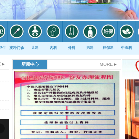
卫生
接种门诊
儿科
内科
外科
男科
妇保科
中医科
E
MORE
新闻中心