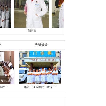
肖延花
于兆明
李文江
誉
先进设备
“···
临沂工业园医院儿童保···